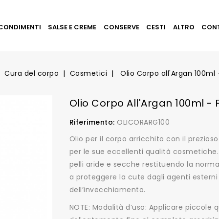
CONDIMENTI
SALSE E CREME
CONSERVE
CESTI
ALTRO
CON
Cura del corpo
Cosmetici
Olio Corpo all'Argan 100ml -
Olio Corpo All'Argan 100ml - F
Riferimento:
OLICORARG100
Olio per il corpo arricchito con il prezio
per le sue eccellenti qualità cosmetiche
pelli aride e secche restituendo la normale
a proteggere la cute dagli agenti esterni e
dell’invecchiamento.
NOTE: Modalità d’uso: Applicare piccole 