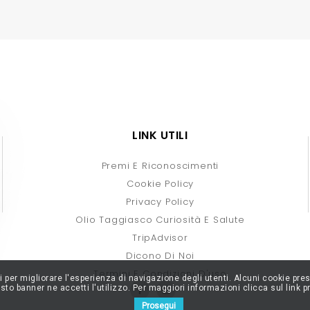
LINK UTILI
Premi E Riconoscimenti
Cookie Policy
Privacy Policy
Olio Taggiasco Curiosità E Salute
TripAdvisor
Dicono Di Noi
Termini E Condizioni D'uso
rti per migliorare l'esperienza di navigazione degli utenti. Alcuni cookie p
to banner ne accetti l'utilizzo. Per maggiori informazioni clicca sul link
Prosegui