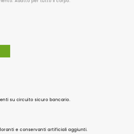
nto. Adatto per tutto il corpo.
nti su circuito sicuro bancario.
oranti e conservanti artificiali aggiunti.