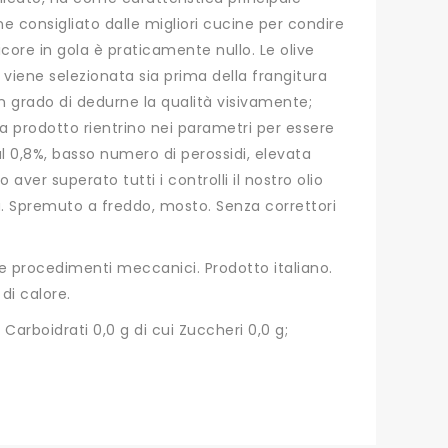
 consigliato dalle migliori cucine per condire
zicore in gola è praticamente nullo. Le olive
 viene selezionata sia prima della frangitura
in grado di dedurne la qualità visivamente;
na prodotto rientrino nei parametri per essere
al 0,8%, basso numero di perossidi, elevata
aver superato tutti i controlli il nostro olio
a. Spremuto a freddo, mosto. Senza correttori
e procedimenti meccanici. Prodotto italiano.
 di calore.
; Carboidrati 0,0 g di cui Zuccheri 0,0 g;