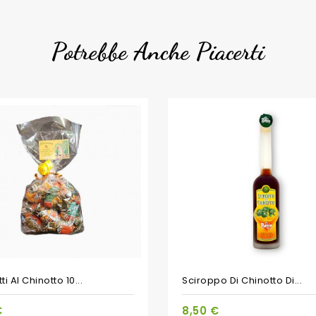
Potrebbe Anche Piacerti
i Al Chinotto 10...
Sciroppo Di Chinotto Di...
€
8,50 €