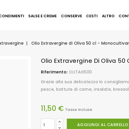
CONDIMENTI
SALSE E CREME
CONSERVE
CESTI
ALTRO
CON
Extravergine
Olio Extravergine di Oliva 50 cl - Monocultiv
Olio Extravergine Di Oliva 50
Riferimento:
OLITAG500
Grazie alla sua delicatezza lo consigliam
pesce, battute di carne, insalate, bresaol
11,50 €
Tasse incluse
AGGIUNGI AL CARRELLO