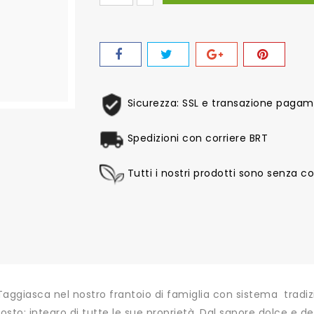
Sicurezza: SSL e transazione pagame
Spedizioni con corriere BRT
Tutti i nostri prodotti sono senza col
 Taggiasca nel nostro frantoio di famiglia con sistema tradi
osto: integro di tutte le sue proprietà. Dal sapore dolce e d