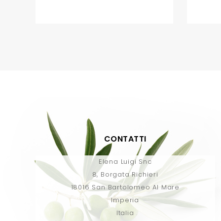
CONTATTI
Elena Luigi Snc
8, Borgata Richieri
18016 San Bartolomeo Al Mare
Imperia
Italia