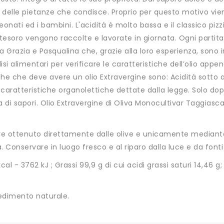
delle pietanze che condisce. Proprio per questo motivo viene
neonati ed i bambini. L'acidità è molto bassa e il classico piz
o tesoro vengono raccolte e lavorate in giornata. Ogni partita
a Grazia e Pasqualina che, grazie alla loro esperienza, sono 
si alimentari per verificare le caratteristiche dell’olio appe
tiche che deve avere un olio Extravergine sono: Acidità sotto 
e caratteristiche organolettiche dettate dalla legge. Solo dopo 
 di sapori. Olio Extravergine di Oliva Monocultivar Taggiasc
riore ottenuto direttamente dalle olive e unicamente mediant
ia. Conservare in luogo fresco e al riparo dalla luce e da fonti
cal - 3762 kJ ; Grassi 99,9 g di cui acidi grassi saturi 14,46 g
 sedimento naturale.