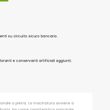
nti su circuito sicuro bancario.
oranti e conservanti artificiali aggiunti.
zionale a pietra. La macinatura avviene a
elicato, ha come caratteristica principale