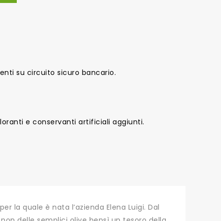
nti su circuito sicuro bancario.
oranti e conservanti artificiali aggiunti.
 per la quale è nata l’azienda Elena Luigi. Dal
 non delle semplici olive bensì un tesoro della