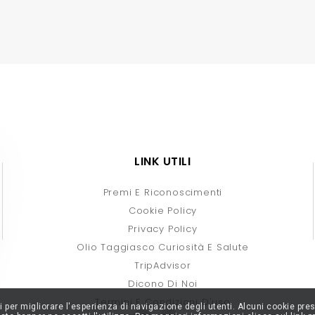
LINK UTILI
Premi E Riconoscimenti
Cookie Policy
Privacy Policy
Olio Taggiasco Curiosità E Salute
TripAdvisor
Dicono Di Noi
Termini E Condizioni D'uso
rti per migliorare l'esperienza di navigazione degli utenti. Alcuni cookie p