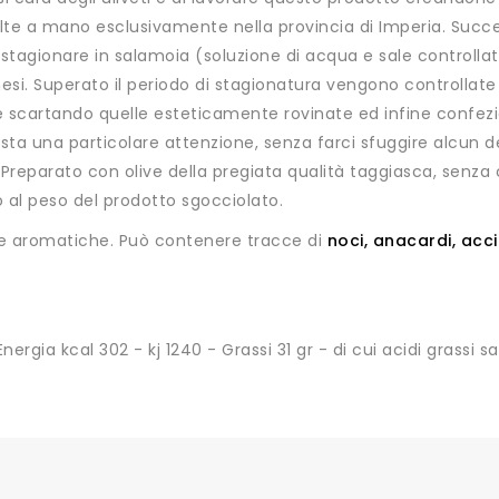
colte a mano esclusivamente nella provincia di Imperia. Suc
a stagionare in salamoia (soluzione di acqua e sale contro
si. Superato il periodo di stagionatura vengono controllate 
scartando quelle esteticamente rovinate ed infine confezion
osta una particolare attenzione, senza farci sfuggire alcun det
reparato con olive della pregiata qualità taggiasca, senza col
ito al peso del prodotto sgocciolato.
rbe aromatiche. Può contenere tracce di
noci, anacardi, acc
nergia kcal 302 - kj 1240 - Grassi 31 gr - di cui acidi grassi sa