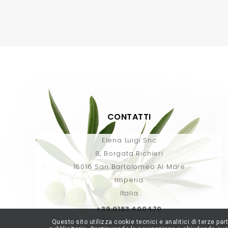
CONTATTI
Elena Luigi Snc
8, Borgata Richieri
18016 San Bartolomeo Al Mare
Imperia
Italia
+39 0183 400470
Questo sito utilizza cookie tecnici e analitici di terze pa