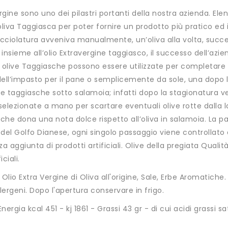
gine sono uno dei pilastri portanti della nostra azienda. Elen
’oliva Taggiasca per poter fornire un prodotto più pratico ed 
nocciolatura avveniva manualmente, un’oliva alla volta, suc
insieme all’olio Extravergine taggiasco, il successo dell’az
olive Taggiasche possono essere utilizzate per completare in
o dell’impasto per il pane o semplicemente da sole, una dopo 
ve taggiasche sotto salamoia; infatti dopo la stagionatura 
selezionate a mano per scartare eventuali olive rotte dalla l
 che dona una nota dolce rispetto all’oliva in salamoia. La pa
 del Golfo Dianese, ogni singolo passaggio viene controllato
aggiunta di prodotti artificiali. Olive della pregiata Qualità
ciali.
Olio Extra Vergine di Oliva all'origine, Sale, Erbe Aromatich
llergeni. Dopo l'apertura conservare in frigo.
nergia kcal 451 - kj 1861 - Grassi 43 gr - di cui acidi grassi sat