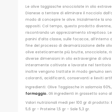
Le olive taggiasche snocciolate in olio extraver
Dianese a tentare di eliminare il nocciolo dall
modo di concepire le olive. Inizialmente la s
appositi. Col tempo, questo prodotto divenne, 
riscontrando un apprezzamento strepitoso. Le 
panini d’alta classe, sulle focacce, all’intern
fine del processo di deamarizzazione delle oli
olive esteticamente più brutte, snocciolate, ri
diverse dimensioni in olio extravergine di oliva
interamente coltivate e lavorate nel territorio
inoltre vengono trattate in modo genuino senza 
coloranti, acidificanti, conservanti e lieviti artifi
Ingredienti: Olive Taggiasche in salamoia 60%, 
formaggio.
Gli ingredienti in grassetto sono a
Valori nutrizionali medi per 100 gr di prodotto: E
5,6 gr - Proteine 1,5 gr - Sale 5,3 gr.