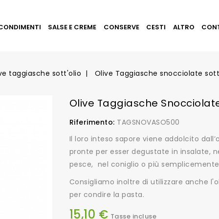
CONDIMENTI
SALSE E CREME
CONSERVE
CESTI
ALTRO
CON
ve taggiasche sott'olio
Olive Taggiasche snocciolate sott
Olive Taggiasche Snocciolate
Riferimento:
TAGSNOVASO500
Il loro inteso sapore viene addolcito dall
pronte per esser degustate in insalate, ne
pesce, nel coniglio o più semplicemente
Consigliamo inoltre di utilizzare anche l
per condire la pasta.
15,10 €
Tasse incluse