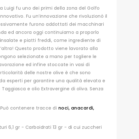
a Luigi fu uno dei primi della zona del Golfo
innovativo. Fu un’innovazione che rivoluzionò il
cessivamente furono addottati dei macchinari
ienda ed ancora oggi continuiamo a proporlo
salate e piatti freddi, come ingrediente di
l’altra! Questo prodotto viene lavorato alla
vengono selezionate a mano per togliere le
avorazione ed infine stoccate in vasi di
rticolarità delle nostre olive è che sono
 da esperti per garantire una qualità elevata e
 Taggiasca e olio Extravergine di oliva. Senza
e. Può contenere tracce di
noci, anacardi,
uri 6,1 gr - Carboidrati 13 gr - di cui zuccheri