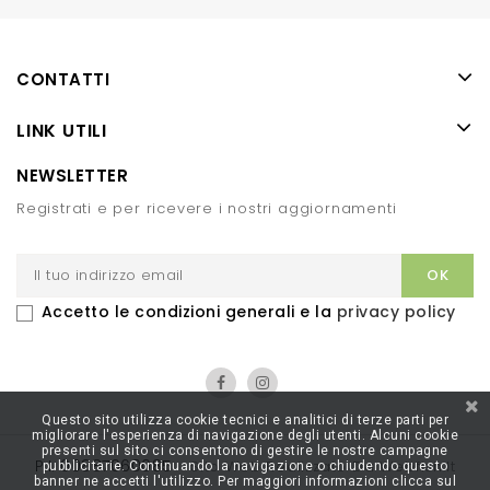
CONTATTI
LINK UTILI
NEWSLETTER
Registrati e per ricevere i nostri aggiornamenti
Accetto le condizioni generali e la
privacy policy
Questo sito utilizza cookie tecnici e analitici di terze parti per
migliorare l'esperienza di navigazione degli utenti. Alcuni cookie
presenti sul sito ci consentono di gestire le nostre campagne
P.I. 00887060085
-
Sito Web Realizzato Da Webfish.it
pubblicitarie. Continuando la navigazione o chiudendo questo
banner ne accetti l'utilizzo. Per maggiori informazioni clicca sul