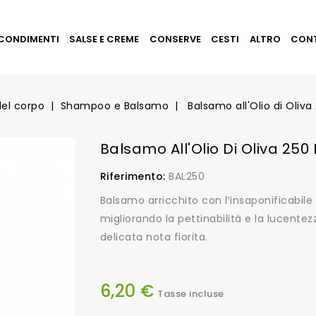
CONDIMENTI
SALSE E CREME
CONSERVE
CESTI
ALTRO
CON
el corpo
Shampoo e Balsamo
Balsamo all'Olio di Oliva 
Balsamo All'Olio Di Oliva 250 M
Riferimento:
BAL250
Balsamo arricchito con l’insaponificabile d
migliorando la pettinabilità e la lucent
delicata nota fiorita.
6,20 €
Tasse incluse